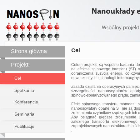
Nanoukłady
Wspólny
projekt
Cel
Strona główna
Projekt
Celem projektu są wspólne badania dot
na efekcie spinowego transferu (ST) 
ograniczenia zużycia energii, co czy
Cel
nowoczesnych technologii informacyjnych
Zasada działania operacyjnych pamięc
Spotkania
szczególności nanooscylatorów opar
spinowo-spolaryzowanego prądu, zamia
Konferencje
Efekt spinowego transferu momentu sił
nanooscylatory oparte na ST nie są do
zrozumienia czynników rządzących ich c
Seminaria
Aby osiągnąć głębsze zrozumienie p
zależnego transportu elektronowego
Publikacje
zaprojektowanych nanostrukturach o ściś
.