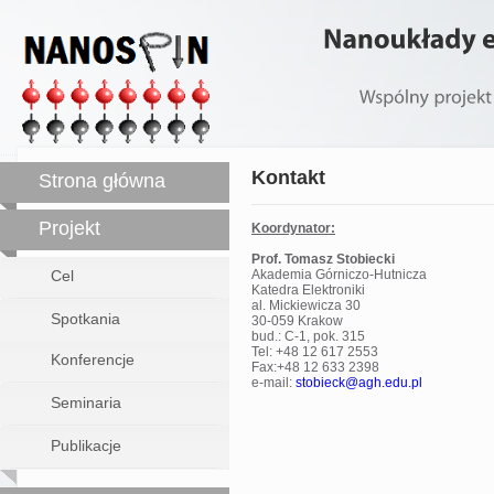
Nanoukłady
Wspólny
projekt
Kontakt
Strona główna
Projekt
Koordynator:
Prof. Tomasz Stobiecki
Cel
Akademia Górniczo-Hutnicza
Katedra Elektroniki
al. Mickiewicza 30
Spotkania
30-059 Krakow
bud.: C-1, pok. 315
Tel: +48 12 617 2553
Konferencje
Fax:+48 12 633 2398
e-mail:
stobieck@agh.edu.pl
Seminaria
Publikacje